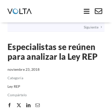
Saltar
al
Toggle
contenido
Navigati
Siguiente
Inicio
Especialistas se reúnen
Somos VOLTA
para analizar la Ley REP
Soluciones
noviembre 23, 2018
Economía Circular
Categoría
Ley REP
Ley REP
Compártelo
Productos