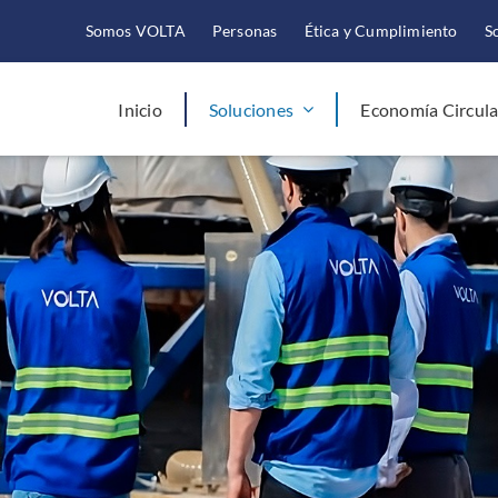
Somos VOLTA
Personas
Ética y Cumplimiento
S
Inicio
Soluciones
Economía Circula