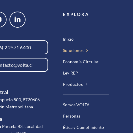
EXPLORA
Inicio
6) 2 2571 6400
Soluciones
Economía Circular
ntacto@volta.cl
Ley REP
Productos
tral
espucio 800, 8730606
Somos VOLTA
ión Metropolitana.
Personas
a
 Parcela B3, Localidad
Ética y Cumplimiento