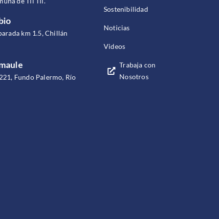
una de Til Til.
Sostenibilidad
bio
Noticias
parada km 1.5, Chillán
Videos
omaule
Trabaja con
Nosotros
221, Fundo Palermo, Río