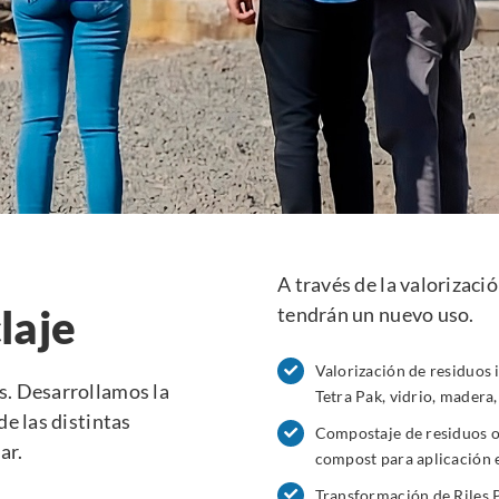
A través de la valorizac
laje
tendrán un nuevo uso.
Valorización de residuos in
s. Desarrollamos la
Tetra Pak, vidrio, madera,
de las distintas
Compostaje de residuos o
ar.
compost para aplicación e
Transformación de Riles P