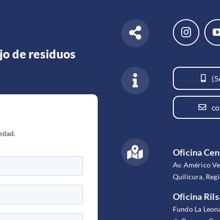
jo de residuos
(5
co
edad.
Oficina Cen
Av. Américo V
Quilicura, Reg
Oficina Rils
Fundo La Leona