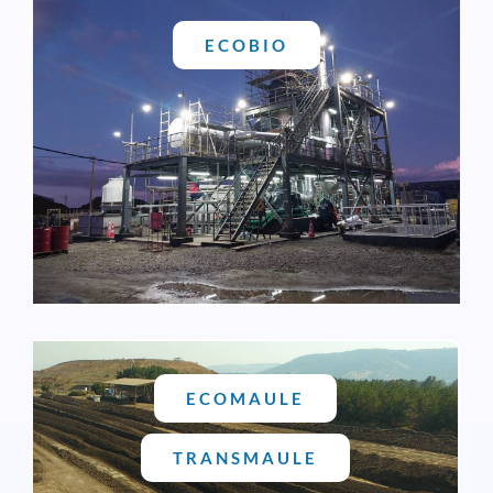
ECOBIO
ECOBIO
Desde 1999 se especializa en el tratamiento y
disposición final de residuos peligrosos. Se une a
VOLTA en 2017. Es el principal relleno de
seguridad del sur de Chile, además opera un
relleno sanitario para los residuos sólidos urbanos.
ECOMAULE
TRANSMAULE