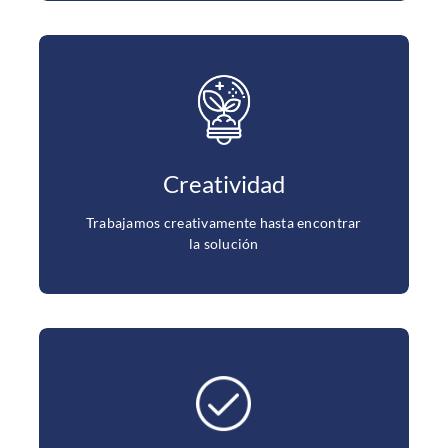
tecnologías, cuestionando el estatus quo.
las mejores prácticas, procesos y
Hacemos esfuerzos constantes por aplicar
de residuos en forma confiable y segura.
Creatividad
Nuestro desafío es resolver cada problema
Creatividad
Trabajamos creativamente hasta encontrar
la solución
aprender.
crítica, en los que vemos oportunidades de
decimos. Estamos abiertos al escrutinio y la