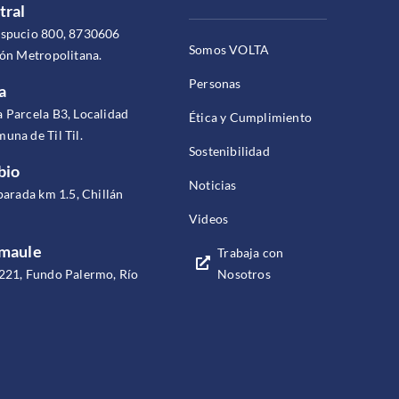
tral
espucio 800, 8730606
Somos VOLTA
ión Metropolitana.
Personas
a
 Parcela B3, Localidad
Ética y Cumplimiento
una de Til Til.
Sostenibilidad
bio
Noticias
parada km 1.5, Chillán
Videos
omaule
Trabaja con
Nosotros
221, Fundo Palermo, Río