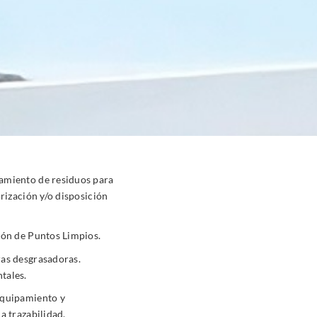
amiento de residuos para
orización y/o disposición
ión de Puntos Limpios.
ras desgrasadoras.
tales.
equipamiento y
a trazabilidad.