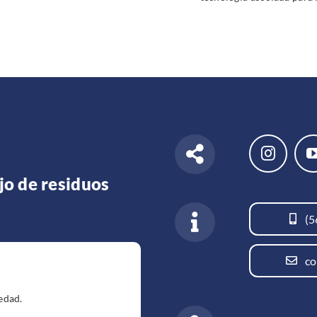
jo de residuos
(5
co
edad.