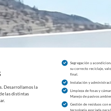
Segregación y acondicion
su correcto reciclaje, val
s
final.
Instalación y administrac
s. Desarrollamos la
Limpieza de fosas y cáma
de las distintas
Manejo de pasivos ambien
ar.
Gestión de residuos con 
tecnología asociada para l