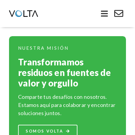
Saltar
al
Toggle
contenido
Navigati
Inicio
NUESTRA MISIÓN
Somos VOLTA
Transformamos
residuos en fuentes de
Soluciones
valor y orgullo
Economía Circular
Comparte tus desafíos con nosotros.
Estamos aquí para colaborar y encontrar
Ley REP
soluciones juntos.
Productos
SOMOS VOLTA