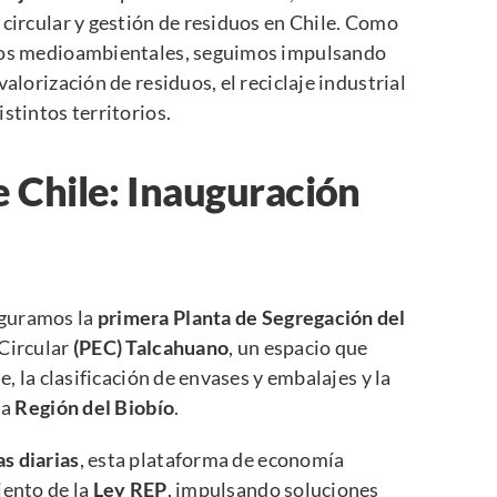
 circular y gestión de residuos en Chile. Como
cios medioambientales, seguimos impulsando
alorización de residuos, el reciclaje industrial
stintos territorios.
de Chile: Inauguración
guramos la
primera Planta de Segregación del
Circular
(PEC) Talcahuano
, un espacio que
e, la clasificación de envases y embalajes y la
la
Región del Biobío
.
s diarias
, esta plataforma de economía
iento de la
Ley REP
, impulsando soluciones