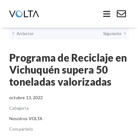
Saltar
al
Toggle
contenido
Navigati
Anterior
Siguiente
Inicio
Programa de Reciclaje en
Somos VOLTA
Vichuquén supera 50
Soluciones
toneladas valorizadas
Economía Circular
octubre 13, 2022
Categoría
Ley REP
Nosotros VOLTA
Compártelo
Productos