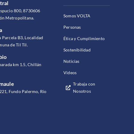
tral
espucio 800, 8730606
Somos VOLTA
ión Metropolitana.
Personas
a
 Parcela B3, Localidad
Ética y Cumplimiento
una de Til Til.
Sostenibilidad
bio
Noticias
parada km 1.5, Chillán
Videos
omaule
Trabaja con
Nosotros
221, Fundo Palermo, Río