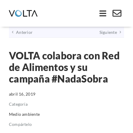
Saltar
al
Toggle
contenido
Navigati
Anterior
Siguiente
Inicio
VOLTA colabora con Red
Somos VOLTA
de Alimentos y su
Soluciones
campaña #NadaSobra
Economía Circular
abril 16, 2019
Categoría
Ley REP
Medio ambiente
Compártelo
Productos