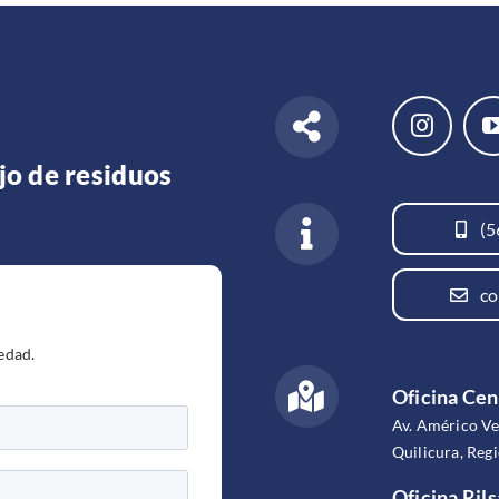
jo de residuos
(5
co
edad.
Oficina Cen
Av. Américo V
Quilicura, Reg
Oficina Rils