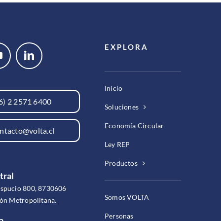
EXPLORA
Inicio
6) 2 2571 6400
Soluciones
Economía Circular
ntacto@volta.cl
Ley REP
Productos
tral
espucio 800, 8730606
Somos VOLTA
ión Metropolitana.
Personas
a