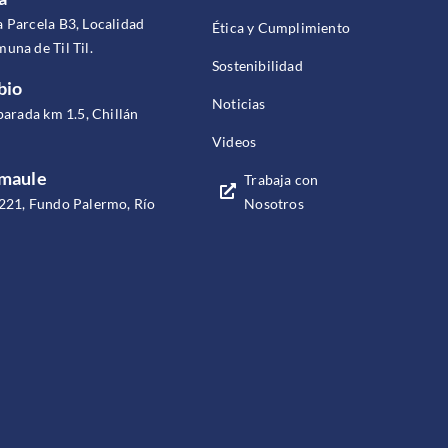
 Parcela B3, Localidad
Ética y Cumplimiento
una de Til Til.
Sostenibilidad
bio
Noticias
parada km 1.5, Chillán
Videos
omaule
Trabaja con
Nosotros
221, Fundo Palermo, Río