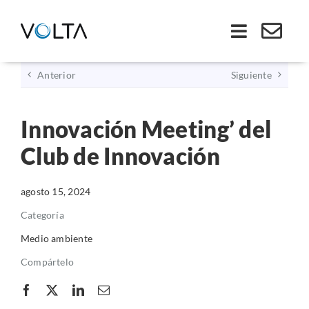
Saltar
al
Toggle
contenido
Navigati
Anterior
Siguiente
Inicio
Innovación Meeting’ del
Somos VOLTA
Club de Innovación
Soluciones
agosto 15, 2024
Economía Circular
Categoría
Medio ambiente
Ley REP
Compártelo
Productos