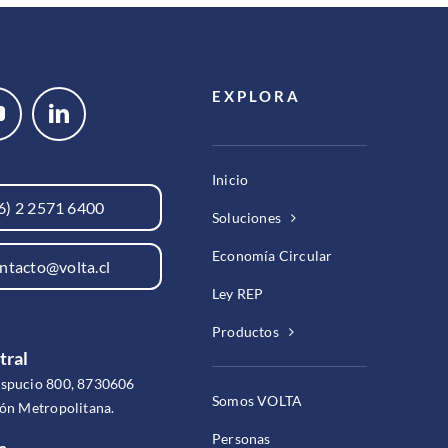
EXPLORA
Inicio
6) 2 2571 6400
Soluciones
Economía Circular
ntacto@volta.cl
Ley REP
Productos
tral
espucio 800, 8730606
Somos VOLTA
ión Metropolitana.
Personas
a