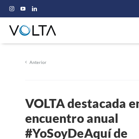
Saltar
al
contenido
Anterior
VOLTA destacada en
encuentro anual
#YoSoyDeAquí de