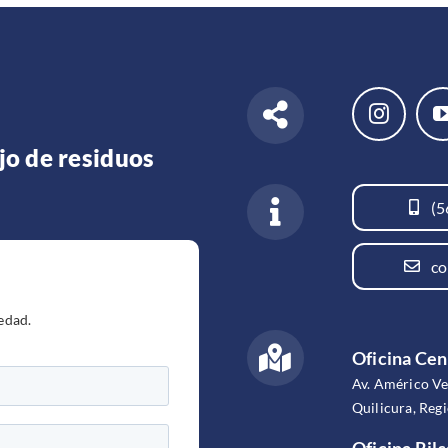
jo de residuos
(5
co
edad.
Oficina Cen
Av. Américo V
Quilicura, Reg
Oficina Rils