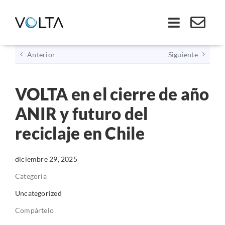
Saltar
al
Toggle
contenido
Navigati
Anterior
Siguiente
Inicio
VOLTA en el cierre de año
Somos VOLTA
ANIR y futuro del
Soluciones
reciclaje en Chile
Economía Circular
diciembre 29, 2025
Categoría
Ley REP
Uncategorized
Compártelo
Productos