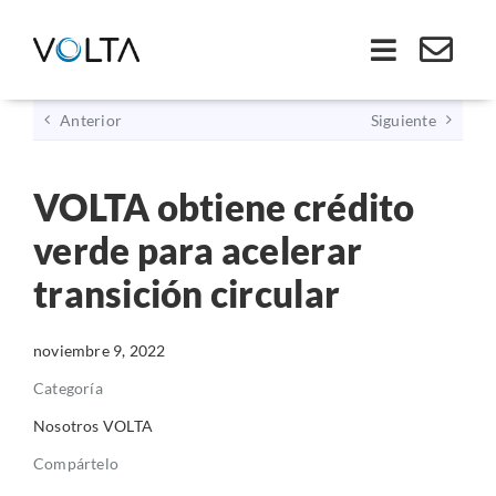
Saltar
al
Toggle
contenido
Navigati
Anterior
Siguiente
Inicio
VOLTA obtiene crédito
Somos VOLTA
verde para acelerar
Soluciones
transición circular
Economía Circular
noviembre 9, 2022
Categoría
Ley REP
Nosotros VOLTA
Compártelo
Productos