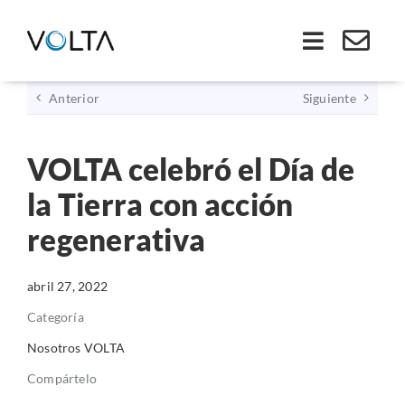
Saltar
al
Toggle
contenido
Navigati
Anterior
Siguiente
Inicio
VOLTA celebró el Día de
Somos VOLTA
la Tierra con acción
Soluciones
regenerativa
Economía Circular
abril 27, 2022
Categoría
Ley REP
Nosotros VOLTA
Compártelo
Productos