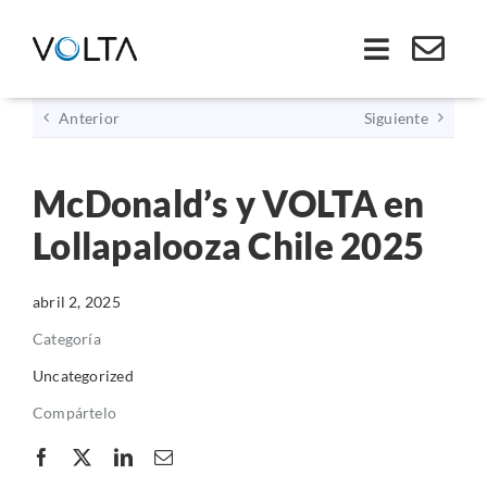
Saltar
al
Toggle
contenido
Navigati
Anterior
Siguiente
Inicio
McDonald’s y VOLTA en
Somos VOLTA
Lollapalooza Chile 2025
Soluciones
abril 2, 2025
Economía Circular
Categoría
Uncategorized
Ley REP
Compártelo
Productos