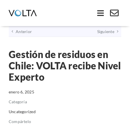
Saltar
al
Toggle
contenido
Navigati
Anterior
Siguiente
Inicio
Gestión de residuos en
Somos VOLTA
Chile: VOLTA recibe Nivel
Soluciones
Experto
Economía Circular
enero 6, 2025
Categoría
Ley REP
Uncategorized
Compártelo
Productos