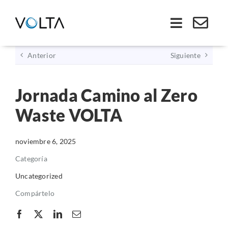
Saltar
al
Toggle
contenido
Navigati
Anterior
Siguiente
Inicio
Jornada Camino al Zero
Somos VOLTA
Waste VOLTA
Soluciones
noviembre 6, 2025
Economía Circular
Categoría
Uncategorized
Ley REP
Compártelo
Productos