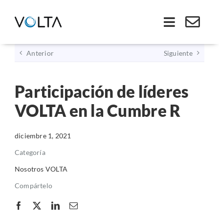
Saltar
al
Toggle
contenido
Navigati
Anterior
Siguiente
Inicio
Participación de líderes
Somos VOLTA
VOLTA en la Cumbre R
Soluciones
diciembre 1, 2021
Economía Circular
Categoría
Nosotros VOLTA
Ley REP
Compártelo
Productos