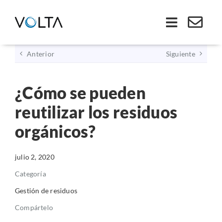
Saltar
al
Toggle
contenido
Navigati
Anterior
Siguiente
Inicio
¿Cómo se pueden
Somos VOLTA
reutilizar los residuos
Soluciones
orgánicos?
Economía Circular
julio 2, 2020
Categoría
Ley REP
Gestión de residuos
Compártelo
Productos