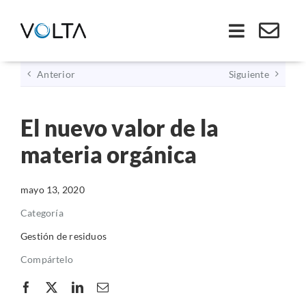
Saltar
al
Toggle
contenido
Navigati
Anterior
Siguiente
Inicio
El nuevo valor de la
Somos VOLTA
materia orgánica
Soluciones
mayo 13, 2020
Economía Circular
Categoría
Gestión de residuos
Ley REP
Compártelo
Productos