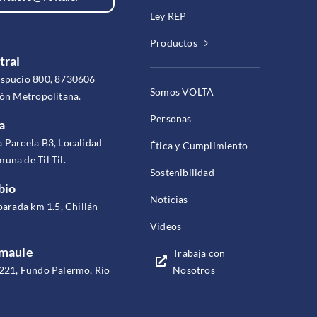
Ley REP
Productos
tral
espucio 800, 8730606
Somos VOLTA
ión Metropolitana.
Personas
a
 Parcela B3, Localidad
Ética y Cumplimiento
una de Til Til.
Sostenibilidad
bio
Noticias
parada km 1.5, Chillán
Videos
omaule
Trabaja con
Nosotros
221, Fundo Palermo, Río