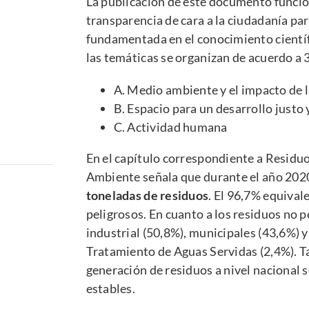
La publicación de este documento funci
transparencia de cara a la ciudadanía pa
fundamentada en el conocimiento científ
las temáticas se organizan de acuerdo a 
A. Medio ambiente y el impacto de l
B. Espacio para un desarrollo justo
C. Actividad humana
En el capítulo correspondiente a
Residu
Ambiente señala que durante el año 202
toneladas de residuos
. El 96,7% equival
peligrosos. En cuanto a los residuos no 
industrial (50,8%), municipales (43,6%) 
Tratamiento de Aguas Servidas (2,4%). Ta
generación de residuos a nivel nacional 
estables.