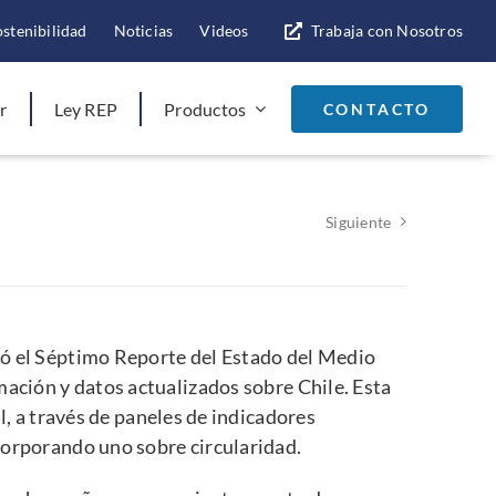
ostenibilidad
Noticias
Videos
Trabaja con Nosotros
r
Ley REP
Productos
CONTACTO
Siguiente
ó el
Séptimo Reporte del Estado del Medio
ción y datos actualizados sobre Chile. Esta
al, a través de paneles de indicadores
corporando uno sobre circularidad.