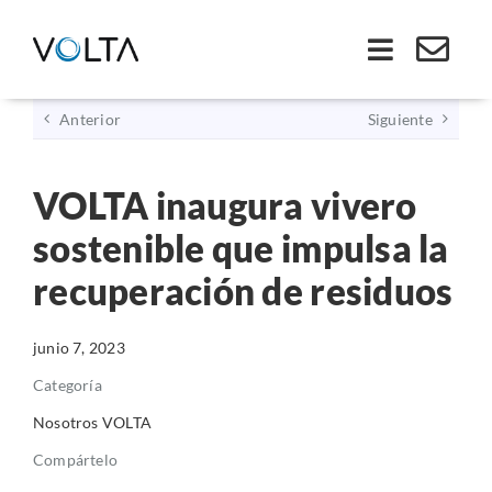
Saltar
al
Toggle
contenido
Navigati
Anterior
Siguiente
Inicio
VOLTA inaugura vivero
Somos VOLTA
sostenible que impulsa la
Soluciones
recuperación de residuos
Economía Circular
junio 7, 2023
Categoría
Ley REP
Nosotros VOLTA
Compártelo
Productos