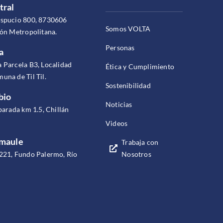
tral
espucio 800, 8730606
Somos VOLTA
ión Metropolitana.
Personas
a
 Parcela B3, Localidad
Ética y Cumplimiento
una de Til Til.
Sostenibilidad
bio
Noticias
parada km 1.5, Chillán
Videos
omaule
Trabaja con
Nosotros
221, Fundo Palermo, Río