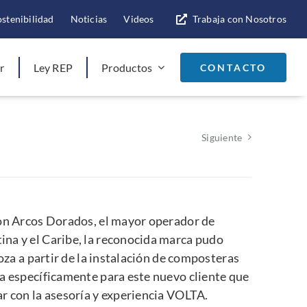
ostenibilidad
Noticias
Videos
Trabaja con Nosotros
r
Ley REP
Productos
CONTACTO
Siguiente
con Arcos Dorados, el mayor operador de
na y el Caribe, la reconocida marca pudo
ooza a partir de la instalación de composteras
a específicamente para este nuevo cliente que
r con la asesoría y experiencia VOLTA.