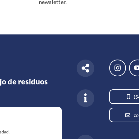
newsletter
.
jo de residuos
(5
co
edad.