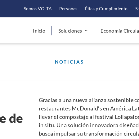
Somos VOLTA
Personas
Ética y Cumplimiento
S
Inicio
Soluciones
Economía Circula
NOTICIAS
Gracias a una nueva alianza sostenible 
restaurantes McDonald’s en América Lati
le de
llevar el compostaje al festival Lollapal
in situ. Una solución innovadora diseñad
busca impulsar su transformación circula