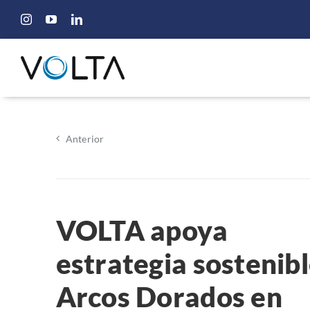
Saltar
al
contenido
Anterior
VOLTA apoya
estrategia sostenib
Arcos Dorados en