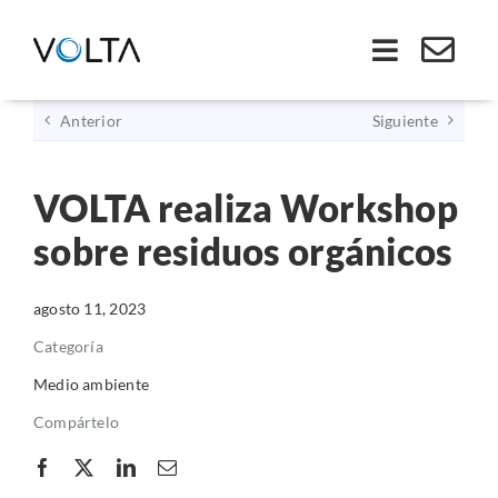
Saltar
al
Toggle
contenido
Navigati
Anterior
Siguiente
Inicio
VOLTA realiza Workshop
Somos VOLTA
sobre residuos orgánicos
Soluciones
agosto 11, 2023
Economía Circular
Categoría
Medio ambiente
Ley REP
Compártelo
Productos