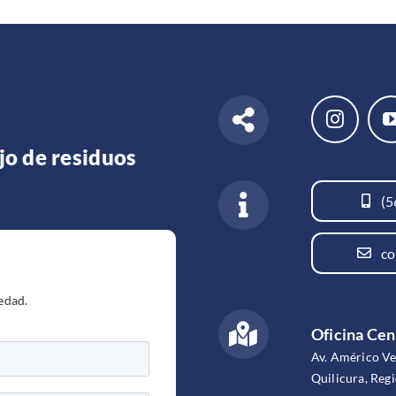
jo de residuos
(5
co
edad.
Oficina Cen
Av. Américo V
Quilicura, Reg