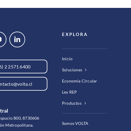
EXPLORA
Inicio
6) 2 2571 6400
Soluciones
Economía Circular
ntacto@volta.cl
Ley REP
Productos
tral
espucio 800, 8730606
Somos VOLTA
ión Metropolitana.