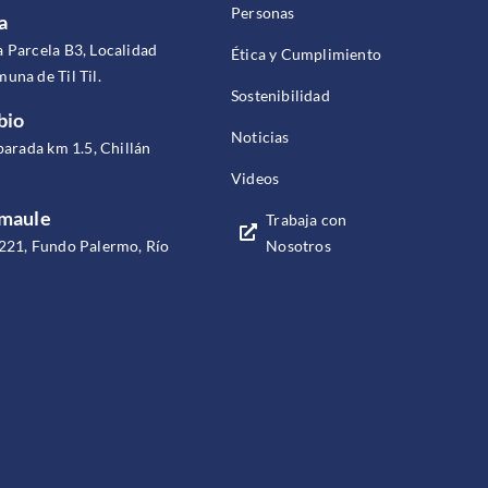
Personas
a
 Parcela B3, Localidad
Ética y Cumplimiento
una de Til Til.
Sostenibilidad
bio
Noticias
parada km 1.5, Chillán
Videos
omaule
Trabaja con
Nosotros
221, Fundo Palermo, Río