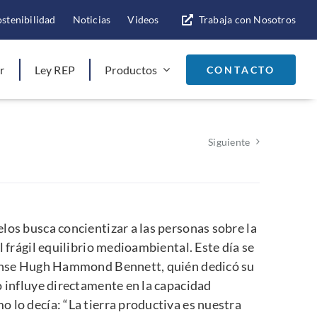
ostenibilidad
Noticias
Videos
Trabaja con Nosotros
r
Ley REP
Productos
CONTACTO
Siguiente
los busca concientizar a las personas sobre la
l frágil equilibrio medioambiental. Este día se
idense Hugh Hammond Bennett, quién dedicó su
o influye directamente en la capacidad
 lo decía: “La tierra productiva es nuestra