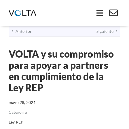
Saltar
al
Toggle
contenido
Navigati
Anterior
Siguiente
Inicio
VOLTA y su compromiso
Somos VOLTA
para apoyar a partners
Soluciones
en cumplimiento de la
Ley REP
Economía Circular
mayo 28, 2021
Ley REP
Categoría
Productos
Ley REP