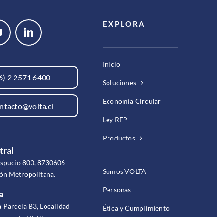
EXPLORA
Inicio
6) 2 2571 6400
Soluciones
Economía Circular
ntacto@volta.cl
Ley REP
Productos
tral
espucio 800, 8730606
Somos VOLTA
ión Metropolitana.
Personas
a
 Parcela B3, Localidad
Ética y Cumplimiento