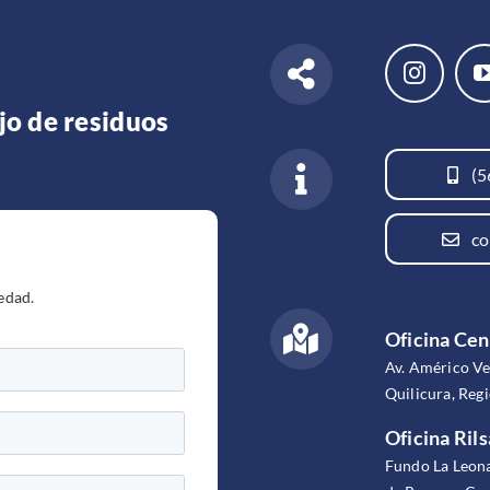
jo de residuos
(5
co
edad.
Oficina Cen
Av. Américo V
Quilicura, Reg
Oficina Rils
Fundo La Leona