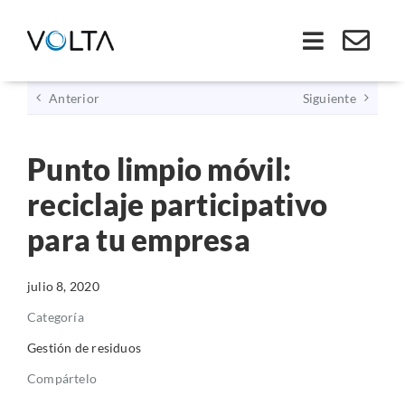
Saltar
al
Toggle
contenido
Navigati
Anterior
Siguiente
Inicio
Punto limpio móvil:
Somos VOLTA
reciclaje participativo
Soluciones
para tu empresa
Economía Circular
julio 8, 2020
Categoría
Ley REP
Gestión de residuos
Compártelo
Productos